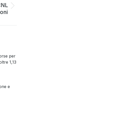
CNL
ioni
orse per
oltre 1,13
ione e