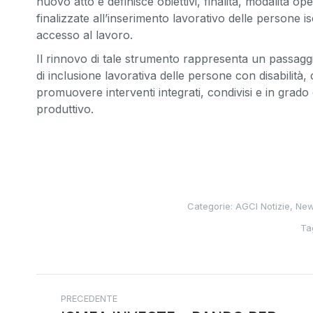
nuovo atto e definisce obiettivi, finalità, modalità ope
finalizzate all’inserimento lavorativo delle persone i
accesso al lavoro.
Il rinnovo di tale strumento rappresenta un passaggio 
di inclusione lavorativa delle persone con disabili
promuovere interventi integrati, condivisi e in grado
produttivo.
Categorie:
AGCI Notizie
,
Ne
Ta
PRECEDENTE