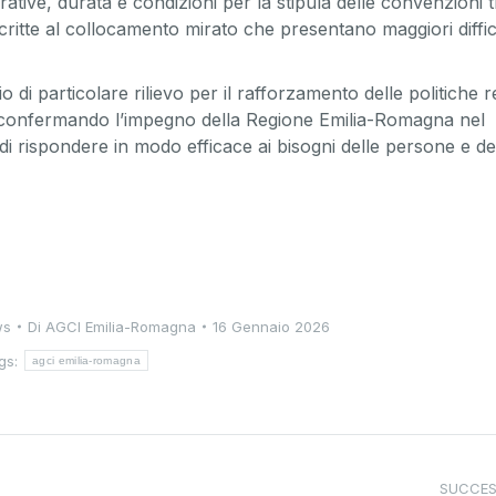
rative, durata e condizioni per la stipula delle convenzioni tr
scritte al collocamento mirato che presentano maggiori diffic
di particolare rilievo per il rafforzamento delle politiche r
tà, confermando l’impegno della Regione Emilia-Romagna nel
 di rispondere in modo efficace ai bisogni delle persone e de
ws
Di
AGCI Emilia-Romagna
16 Gennaio 2026
gs:
agci emilia-romagna
SUCCES