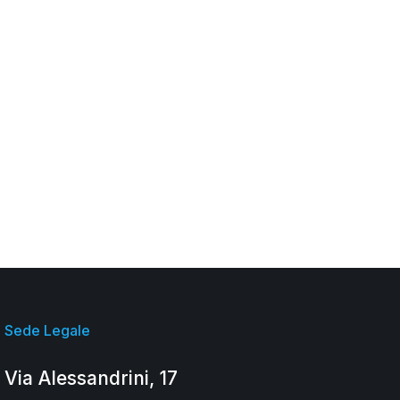
imponente Piano Casa da 300 milioni di euro
per rispondere all’emergenza abitativa, una
manovra che rappresenta un’opportunità
strategica e un’occasione di lavoro senza
precedenti per il sistema della cooperazione
edilizia, di produzione e lavoro, e di abitanti.
L’obiettivo è ambizioso: azzerare gli alloggi di
Edilizia Residenziale Pubblica (ERP) sfitti a…
Sede Legale
Via Alessandrini, 17